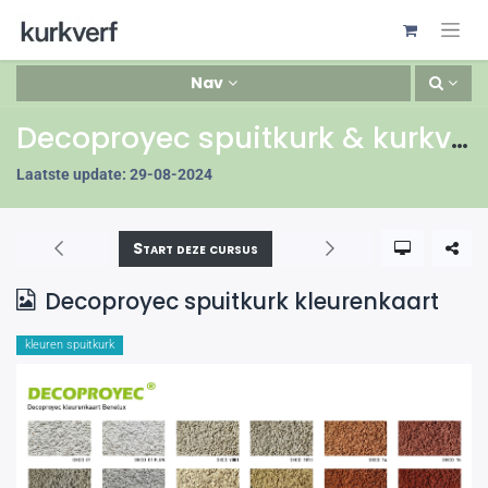
Nav
Decoproyec spuitkurk & kurkverf
Laatste update:
29-08-2024
Start deze cursus
Decoproyec spuitkurk kleurenkaart
kleuren spuitkurk