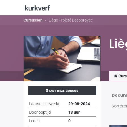
home
Wat is kurkverf ?
Sho
Cursussen
Liège Projeté Decoproyec
Li
Curs
Start deze cursus
Docum
Laatst bijgewerkt
29-08-2024
Sortere
Doorlooptijd
13 uur
Leden
0