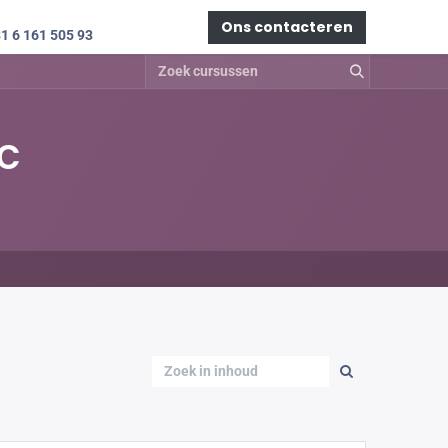
Aanmelden
Ons contacteren
1 6 161 505 93
c