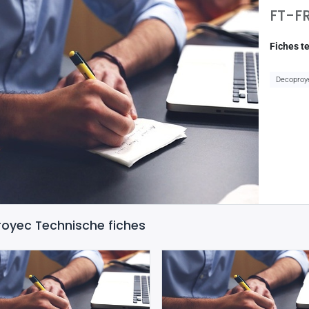
FT-F
Fiches 
Decoproy
oyec Technische fiches