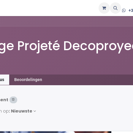
p
+3
ège Projeté Decoproye
us
Beoordelingen
ent
13
n op
: Nieuwste