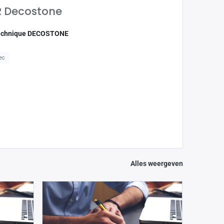
R Decostone
technique DECOSTONE
ec
Alles weergeven