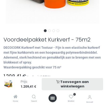
Voordeelpakket Kurkverf - 75m2
DECOCORK Kurkverf met Textuur - Fijn is een elastische kurkverf
met fijne kurkkorrels en een hoogwaardig polymeerbindmiddel.
Ademend, sterk hechtend en gemakkelijk aan te brengen met een
blokkwast of spray.
Waardeverpakking geschikt voor 75 m²
1.209,41
€
Inclusief BTW
Kurkverf Kleuren
Toevoegen aan
Prijs:
winkelwagen
1.209,41
€
0
Home
Search
Wishlist
Account