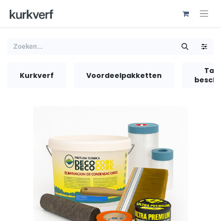
Tap
Kurkverf
Voordeelpakketten
besch