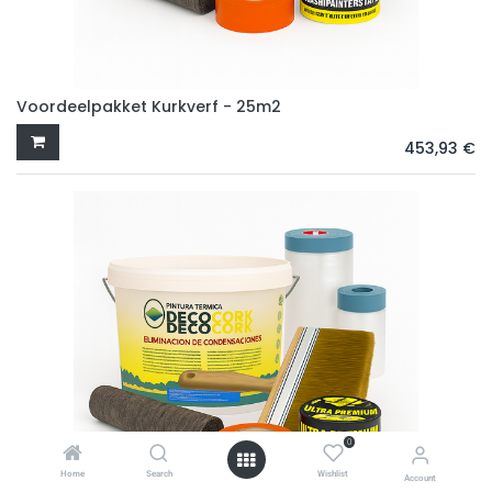
Voordeelpakket Kurkverf - 25m2
453,93
€
0
Home
Search
Wishlist
Account