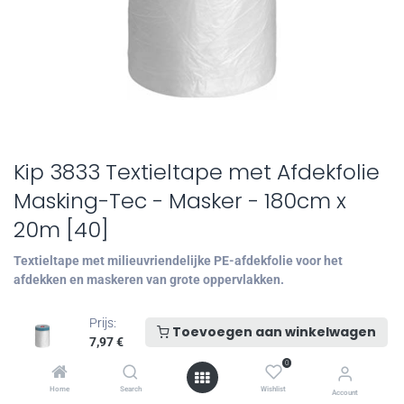
Kip 3833 Textieltape met Afdekfolie
Masking-Tec - Masker - 180cm x
20m [40]
Textieltape met milieuvriendelijke PE-afdekfolie voor het
afdekken en maskeren van grote oppervlakken.
• toepasbaar op vele soorten ondergronden binnen- en
Prijs:
Toevoegen aan winkelwagen
buitenshuis
7,97
€
• de folie hecht aan de ondergrond door statische lading
0
• 10 dagen weerbestendig tot 30°C
Home
Search
Wishlist
Account