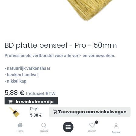
BD platte penseel - Pro - 50mm
Professionele verfborstel voor alle verf- en verniswerken.
• natuurlijk varkenshaar
• beuken handvat
• nikkel kap
5,88
€
Inclusief BTW
In winkelmandje
Prijs:
Toevoegen aan winkelwagen
5,88
€
Brand
:
Blue Dolphin
0
Home
Search
Wishlist
Account