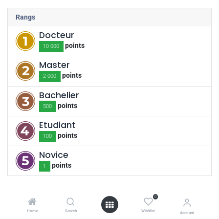
Rangs
Docteur
point
s
10 000
Master
point
s
2 000
Bachelier
point
s
500
Etudiant
point
s
100
Novice
point
s
1
Badges
0
Home
Search
Wishlist
Account
En plus de gagner en réputation grâce à vos questions et