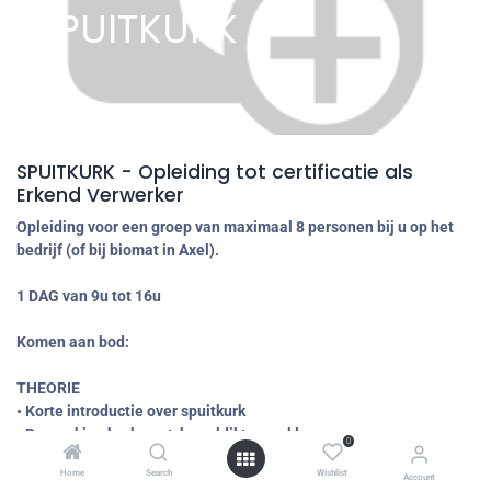
SPUITKURK
SPUITKURK - Opleiding tot certificatie als
Erkend Verwerker
Opleiding voor een groep van maximaal 8 personen bij u op het
bedrijf (of bij biomat in Axel).
1 DAG van 9u tot 16u
Komen aan bod:
THEORIE
• Korte introductie over spuitkurk
• Bespreking herkomst, korreldiktes en kleuren
0
• Technische eigenschappen: waterdichtheid, dampopenheid,
Home
Search
Wishlist
elasticiteit, isolerend vermogen
Account