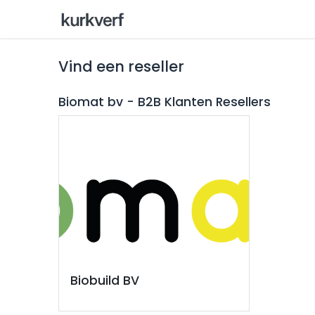
home
Wat is kurkverf ?
Sho
Vind een reseller
Biomat bv - B2B Klanten
Resellers
Biobuild BV